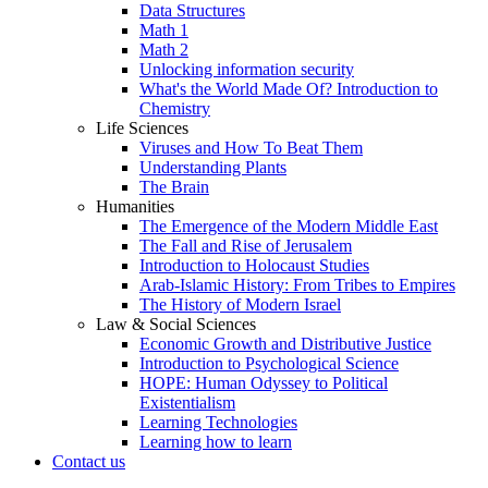
Data Structures
Math 1
Math 2
Unlocking information security
What's the World Made Of? Introduction to
Chemistry
Life Sciences
Viruses and How To Beat Them
Understanding Plants
The Brain
Humanities
The Emergence of the Modern Middle East
The Fall and Rise of Jerusalem
Introduction to Holocaust Studies
Arab-Islamic History: From Tribes to Empires
The History of Modern Israel
Law & Social Sciences
Economic Growth and Distributive Justice
Introduction to Psychological Science
HOPE: Human Odyssey to Political
Existentialism
Learning Technologies
Learning how to learn
Contact us