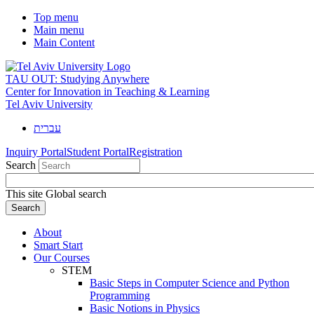
Top menu
Main menu
Main Content
TAU OUT: Studying Anywhere
Center for Innovation in Teaching & Learning
Tel Aviv University
עברית
Inquiry Portal
Student Portal
Registration
Search
This site
Global search
About
Smart Start
Our Courses
STEM
Basic Steps in Computer Science and Python
Programming
Basic Notions in Physics