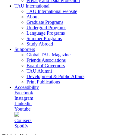
Privacy and Data Protection
TAU International
TAU International website
About
Graduate Programs
Undergrad Programs
Language Programs
Summer Programs
Study Abroad
Supporters
Global TAU Magazine
Friends Associations
Board of Governors
TAU Alumni
Development & Public Affairs
Print Publications
Accessibility
Facebook
Instagram
Linkedin
Youtube
Coursera
Spotify